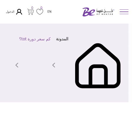
0
0
الدخول
EN
المدونة
كم سعر دورة tot؟