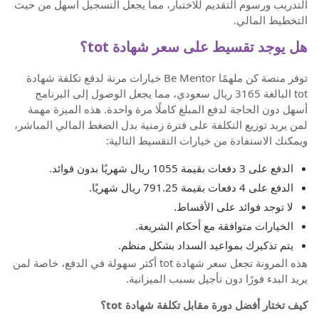
التدريب ورسوم التقديم للاختبار، مما يجعل التسجيل أسهل من حيث
التخطيط المالي.
هل يوجد تقسيط على سعر شهادة tot؟
توفر منصة كن ملهمًا Be Mentor خيارات مرنة لدفع تكلفة شهادة
tot البالغة 3165 ريال سعودي، مما يجعل الوصول إلى البرنامج
أسهل دون الحاجة لدفع المبلغ كاملًا مرة واحدة. هذه الميزة مهمة
لمن يريد توزيع التكلفة على فترة زمنية بدل الضغط المالي المباشر،
ويمكنك الاستفادة من خيارات التقسيط التالية:
الدفع على 3 دفعات بقيمة 1055 ريال شهريًا بدون فوائد.
الدفع على 4 دفعات بقيمة 791.25 ريال شهريًا.
لا توجد فوائد على الأقساط.
الخيارات متوافقة مع أحكام الشريعة.
يتم تذكيرك بمواعيد السداد بشكل منظم.
هذه المرونة تجعل سعر شهادة tot أكثر سهولة في الدفع، خاصة لمن
يريد البدء فورًا دون تأجيل بسبب الميزانية.
كيف تختار أفضل دورة مقابل تكلفة شهادة tot؟