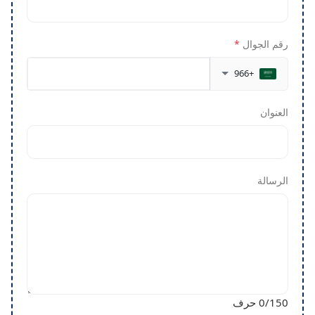
رقم الجوال
*
+966
العنوان
الرسالة
/150 حرف
0