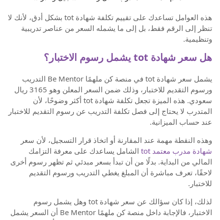
هذه العوامل تساعدك على تقييم تكلفة شهادة tot بشكل أدق، لأنك لا
تنظر إلى الرقم فقط، بل إلى ما يشمله السعر من عناصر تدريبية
وتنظيمية.
هل سعر شهادة tot يشمل رسوم الاختبار؟
يشمل سعر شهادة tot في منصة كن ملهمًا Be Mentor التدريب
ورسوم التقديم للاختبار، وذلك ضمن السعر المعلن وهو 3165 ريال
سعودي. هذه الميزة تجعل تكلفة شهادة tot أكثر وضوحًا، لأن
المتدرب لا يحتاج إلى فصل تكلفة التدريب عن رسوم التقديم للاختبار
عند حساب الميزانية.
وهذه النقطة مهمة عند المقارنة أو اتخاذ قرار التسجيل، لأن سعر
شهادة مدرب معتمد tot
الشامل يساعدك على معرفة التزامك
المالي من البداية. بدلًا من أن تبدأ بسعر مبدئي ثم تظهر رسوم أخرى
لاحقًا، تعرف مباشرة أن المبلغ يغطي التدريب ورسوم التقديم
للاختبار.
لذلك، إذا كان سؤالك عن سعر شهادة tot وهل يشمل رسوم
الاختبار، فالإجابة داخل منصة كن ملهمًا Be Mentor أن السعر يشمل