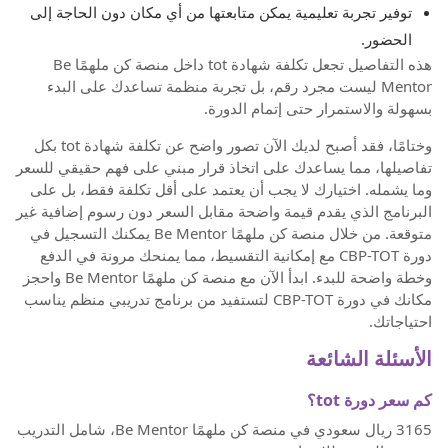
توفير تجربة تعليمية يمكن متابعتها من أي مكان دون الحاجة إلى
الحضور.
هذه التفاصيل تجعل تكلفة شهادة tot داخل منصة كن ملهمًا Be
Mentor ليست مجرد رقم، بل تجربة منظمة تساعدك على البدء
بسهولة والاستمرار حتى إتمام الدورة.
وختامًا، فقد أصبح لديك الآن تصور واضح عن تكلفة شهادة tot بكل
تفاصيلها، مما يساعدك على اتخاذ قرار مبني على فهم حقيقي للسعر
وما يشمله. اختيارك لا يجب أن يعتمد على أقل تكلفة فقط، بل على
البرنامج الذي يقدم قيمة واضحة مقابل السعر دون رسوم إضافية غير
متوقعة. من خلال منصة كن ملهمًا Be Mentor يمكنك التسجيل في
دورة CBP-TOT مع إمكانية التقسيط، مما يمنحك مرونة في الدفع
وخطة واضحة للبدء. ابدأ الآن مع منصة كن ملهمًا Be Mentor واحجز
مكانك في دورة CBP-TOT لتستفيد من برنامج تدريبي منظم يناسب
احتياجاتك.
الأسئلة الشائعة
كم سعر دورة tot؟
3165 ريال سعودي في منصة كن ملهمًا Be Mentor، شامل التدريب