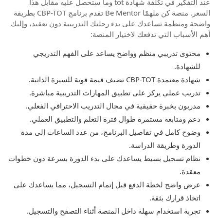
عند التفكير في تكلفة شهادة tot وما ستحصل عليه مقابل هذا
السعر. منصة كن ملهمًا Be Mentor تقدم برنامج CBP-TOT بطريقة
واضحة ومنظمة تساعدك على بدء رحلتك التدريبية دون تعقيد، وإليك
أهم الأسباب التي تدفعك لاختيار المنصة:
محتوى تدريبي منظم وواضح يساعد على الفهم التدريجي
للشهادة.
شهادة معتمدة CBP-TOT تضيف قيمة قوية للسيرة الذاتية.
تدريب عملي يركز على تطبيق المهارات التدريبية مباشرة.
مدربون بخبرة حقيقية في مجال التدريب الاحترافي الفعلي.
دعم ومتابعة مستمرة طوال فترة التعلم والتطبيق العملي.
وضوح كامل في تفاصيل البرنامج، من عدد الساعات إلى مدة
الدورة وطريقة الدراسة.
نظام تسجيل بسيط يساعدك على بدء الدورة بسرعة دون خطوات
معقدة.
عرض واضح لخطة الدفع قبل إتمام التسجيل، مما يساعدك على
اتخاذ قرارك بثقة.
تجربة استخدام سهلة داخل المنصة أثناء التصفح والتسجيل.