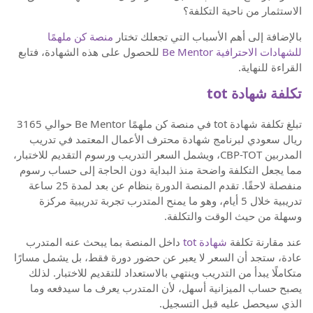
الاستثمار من ناحية التكلفة؟
بالإضافة إلى أهم الأسباب التي تجعلك تختار
منصة كن ملهمًا
للشهادات الاحترافية Be Mentor
للحصول على هذه الشهادة، فتابع
القراءة للنهاية.
تكلفة شهادة tot
تبلغ تكلفة شهادة tot في منصة كن ملهمًا Be Mentor حوالي 3165
ريال سعودي لبرنامج شهادة محترف الأعمال المعتمد في تدريب
المدربين CBP-TOT، ويشمل السعر التدريب ورسوم التقديم للاختبار،
مما يجعل التكلفة واضحة منذ البداية دون الحاجة إلى حساب رسوم
منفصلة لاحقًا. تقدم المنصة الدورة بنظام عن بعد لمدة 25 ساعة
تدريبية خلال 5 أيام، وهو ما يمنح المتدرب تجربة تدريبية مركزة
وسهلة من حيث الوقت والتكلفة.
عند مقارنة تكلفة
شهادة tot
داخل المنصة بما يبحث عنه المتدرب
عادة، ستجد أن السعر لا يعبر عن حضور دورة فقط، بل يشمل مسارًا
متكاملًا يبدأ من التدريب وينتهي بالاستعداد للتقديم للاختبار. لذلك
يصبح حساب الميزانية أسهل، لأن المتدرب يعرف ما سيدفعه وما
الذي سيحصل عليه قبل التسجيل.