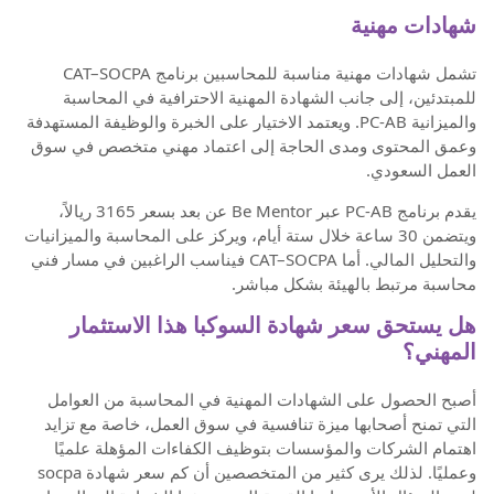
شهادات مهنية
تشمل شهادات مهنية مناسبة للمحاسبين برنامج CAT–SOCPA
للمبتدئين، إلى جانب الشهادة المهنية الاحترافية في المحاسبة
والميزانية PC-AB. ويعتمد الاختيار على الخبرة والوظيفة المستهدفة
وعمق المحتوى ومدى الحاجة إلى اعتماد مهني متخصص في سوق
العمل السعودي.
يقدم برنامج PC-AB عبر Be Mentor عن بعد بسعر 3165 ريالاً،
ويتضمن 30 ساعة خلال ستة أيام، ويركز على المحاسبة والميزانيات
والتحليل المالي. أما CAT–SOCPA فيناسب الراغبين في مسار فني
محاسبة مرتبط بالهيئة بشكل مباشر.
هل يستحق سعر شهادة السوكبا هذا الاستثمار
المهني؟
أصبح الحصول على الشهادات المهنية في المحاسبة من العوامل
التي تمنح أصحابها ميزة تنافسية في سوق العمل، خاصة مع تزايد
اهتمام الشركات والمؤسسات بتوظيف الكفاءات المؤهلة علميًا
وعمليًا. لذلك يرى كثير من المتخصصين أن كم سعر شهادة socpa