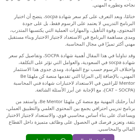
نجاحه وتطوره المهني.
ختامًا، وبعد التعرف على كم سعر شهادة socpa، يتضح أن اختيار
البرنامج التدريبي لا يعتمد على الرسوم فقط، بل على جودة
المحتوى، وقوة التأهيل، والمهارات العملية التي يكتسبها المتدرب،
ومدى مساهمة البرنامج في الاستعداد لاجتياز الاختبار وبناء مستقبل
مهني أكثر تميزًا في مجال المحاسبة.
وقد تناولنا في هذا المقال أهمية شهادة SOCPA، وتفاصيل كم سعر
شهادة socpa في السعودية، والعوامل التي تؤثر على التكلفة،
واختلاف الرسوم حسب نوع الشهادة، ومدى جدوى هذا الاستثمار
المهني، بالإضافة إلى المزايا التي تقدمها منصة كن ملهمًا Be
Mentor للراغبين في الاستعداد لاختبارات شهادة فني المحاسبة
(CAT – SOCPA)، مع الإجابة عن أبرز الأسئلة الشائعة.
ابدأ رحلتك المهنية مع منصة كن ملهمًا Be Mentor، واستفد من
برنامج تدريبي احترافي يجمع بين المحتوى العلمي والتطبيق العملي،
ويساعدك على بناء أساس محاسبي قوي، والاستعداد لاجتياز الاختبار
بثقة، وتعزيز فرصك في الحصول على وظائف متميزة داخل القطاع
المالي والمحاسبي.