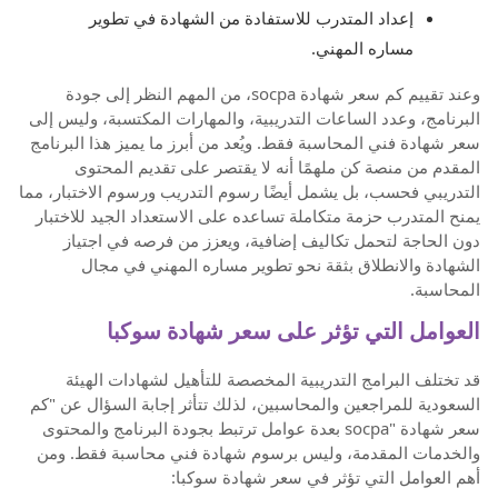
إعداد المتدرب للاستفادة من الشهادة في تطوير
مساره المهني.
وعند تقييم كم سعر شهادة socpa، من المهم النظر إلى جودة
البرنامج، وعدد الساعات التدريبية، والمهارات المكتسبة، وليس إلى
سعر شهادة فني المحاسبة فقط. ويُعد من أبرز ما يميز هذا البرنامج
المقدم من منصة كن ملهمًا أنه لا يقتصر على تقديم المحتوى
التدريبي فحسب، بل يشمل أيضًا رسوم التدريب ورسوم الاختبار، مما
يمنح المتدرب حزمة متكاملة تساعده على الاستعداد الجيد للاختبار
دون الحاجة لتحمل تكاليف إضافية، ويعزز من فرصه في اجتياز
الشهادة والانطلاق بثقة نحو تطوير مساره المهني في مجال
المحاسبة.
العوامل التي تؤثر على سعر شهادة سوكبا
قد تختلف البرامج التدريبية المخصصة للتأهيل لشهادات الهيئة
السعودية للمراجعين والمحاسبين، لذلك تتأثر إجابة السؤال عن "كم
سعر شهادة "socpa بعدة عوامل ترتبط بجودة البرنامج والمحتوى
والخدمات المقدمة، وليس برسوم شهادة فني محاسبة فقط. ومن
أهم العوامل التي تؤثر في سعر شهادة سوكبا: