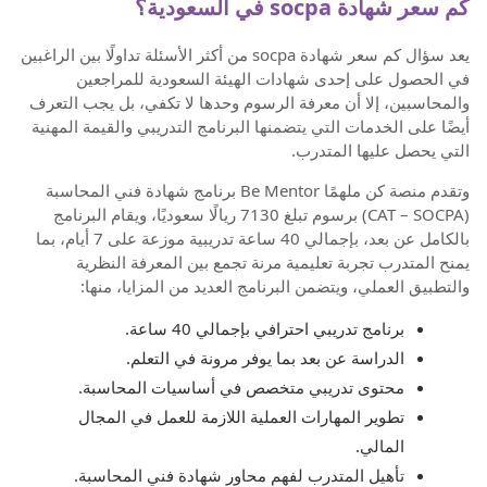
كم سعر شهادة socpa في السعودية؟
يعد سؤال كم سعر شهادة socpa من أكثر الأسئلة تداولًا بين الراغبين
في الحصول على إحدى شهادات الهيئة السعودية للمراجعين
والمحاسبين، إلا أن معرفة الرسوم وحدها لا تكفي، بل يجب التعرف
أيضًا على الخدمات التي يتضمنها البرنامج التدريبي والقيمة المهنية
التي يحصل عليها المتدرب.
وتقدم منصة كن ملهمًا Be Mentor برنامج شهادة فني المحاسبة
(CAT – SOCPA) برسوم تبلغ 7130 ريالًا سعوديًا، ويقام البرنامج
بالكامل عن بعد، بإجمالي 40 ساعة تدريبية موزعة على 7 أيام، بما
يمنح المتدرب تجربة تعليمية مرنة تجمع بين المعرفة النظرية
والتطبيق العملي، ويتضمن البرنامج العديد من المزايا، منها:
برنامج تدريبي احترافي بإجمالي 40 ساعة.
الدراسة عن بعد بما يوفر مرونة في التعلم.
محتوى تدريبي متخصص في أساسيات المحاسبة.
تطوير المهارات العملية اللازمة للعمل في المجال
المالي.
تأهيل المتدرب لفهم محاور شهادة فني المحاسبة.