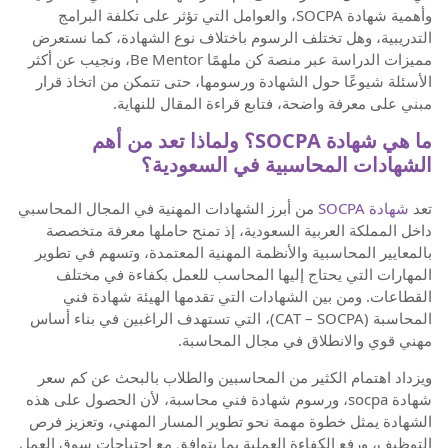
وأهمية شهادة SOCPA، والعوامل التي تؤثر على تكلفة البرامج
التدريبية، وهل تختلف الرسوم باختلاف نوع الشهادة، كما نستعرض
مميزات الدراسة عبر منصة كن ملهمًا Be Mentor، ونجيب عن أكثر
الأسئلة شيوعًا حول الشهادة ورسومها، حتى تتمكن من اتخاذ قرار
مبني على معرفة واضحة، فتابع قراءة المقال للنهاية.
ما هي شهادة SOCPA؟ ولماذا تعد من أهم
الشهادات المحاسبية في السعودية؟
تعد
شهادة SOCPA
من أبرز الشهادات المهنية في المجال المحاسبي
داخل المملكة العربية السعودية، إذ تمنح حاملها معرفة متخصصة
بالمعايير المحاسبية والأنظمة المهنية المعتمدة، وتسهم في تطوير
المهارات التي يحتاج إليها المحاسب للعمل بكفاءة في مختلف
القطاعات. ومن بين الشهادات التي تقدمها الهيئة شهادة فني
المحاسبة (CAT – SOCPA)، التي تستهدف الراغبين في بناء أساس
مهني قوي والانطلاق في مجال المحاسبة.
ويزداد اهتمام الكثير من المحاسبين والطلاب بالبحث عن كم سعر
شهادة socpa، ورسوم شهادة فني محاسبة، لأن الحصول على هذه
الشهادة يمثل خطوة مهمة نحو تطوير المسار المهني، وتعزيز فرص
التوظيف، ورفع الكفاءة العملية بما يتوافق مع احتياجات سوق العمل