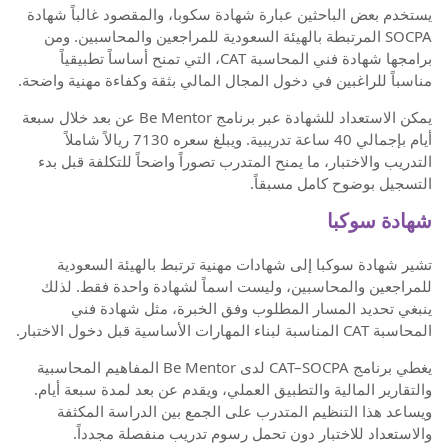
يستخدم بعض الباحثين عبارة شهادة سكوبا، والمقصود غالباً شهادة
SOCPA المرتبطة بالهيئة السعودية للمراجعين والمحاسبين. ومن
برامجها شهادة فني المحاسبة CAT، التي تمنح أساساً تطبيقياً
مناسباً للراغبين في دخول المجال المالي بثقة وكفاءة مهنية واضحة.
يمكن الاستعداد للشهادة عبر برنامج Be Mentor عن بعد خلال سبعة
أيام بإجمالي 40 ساعة تدريبية. ويبلغ سعره 7130 ريالاً شاملاً
التدريب والاختبار، ما يمنح المتدرب تصوراً واضحاً للتكلفة قبل بدء
التسجيل بوضوح كامل مسبقاً.
شهادة سوكبا
تشير شهادة سوكبا إلى شهادات مهنية ترتبط بالهيئة السعودية
للمراجعين والمحاسبين، وليست اسماً لشهادة واحدة فقط. لذلك
ينبغي تحديد المسار المطلوب وفق الخبرة، مثل شهادة فني
المحاسبة CAT المناسبة لبناء المهارات الأساسية قبل دخول الاختبار.
يغطي برنامج CAT–SOCPA لدى Be Mentor المفاهيم المحاسبية
والتقارير المالية والتطبيق العملي، ويقدم عن بعد لمدة سبعة أيام.
ويساعد هذا التنظيم المتدرب على الجمع بين الدراسة المكثفة
والاستعداد للاختبار دون تحمل رسوم تدريب منفصلة مجدداً.