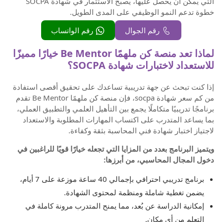
التي يمكن أن يحصل عليها، يصبح الاستثمار في شهادة SOCPA
خطوة تدعم النمو الوظيفي على المدى الطويل.
رقم الجوال
رقم الواتساب
لماذا تعد منصة كن ملهمًا Be Mentor خيارًا مميزًا
للاستعداد لاختبارات شهادة SOCPA؟
إذا كنت تبحث عن جهة تدريبية تساعدك على تحقيق أقصى استفادة
من كم سعر شهادة socpa، فإن منصة كن ملهمًا Be Mentor تقدم
برنامجًا تدريبيًا متكاملًا يجمع بين التأهيل العلمي والتطبيق العملي،
بما يساعد المتدرب على اكتساب المهارات المطلوبة والاستعداد
لاجتياز اختبار شهادة فني المحاسبة بثقة وكفاءة.
ويتميز البرنامج بعدد من المزايا التي تجعله خيارًا قويًا للراغبين في
دخول المجال المحاسبي، من أبرزها:
برنامج تدريبي احترافي بإجمالي 40 ساعة موزعة على 7 أيام،
يضمن تغطية شاملة ومنظمة لمحتوى الشهادة.
إمكانية الدراسة عن بُعد، مما يمنح المتدرب مرونة كاملة في
التعلم من أي مكان.