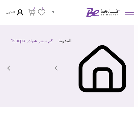
0
0
الدخول
EN
المدونة
كم سعر شهادة socpa؟