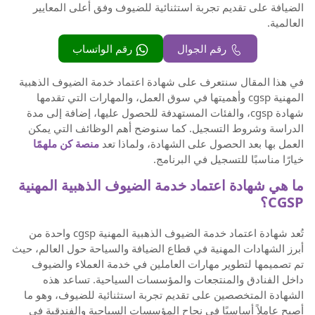
الضيافة على تقديم تجربة استثنائية للضيوف وفق أعلى المعايير
العالمية.
رقم الجوال
رقم الواتساب
في هذا المقال سنتعرف على شهادة اعتماد خدمة الضيوف الذهبية
المهنية cgsp وأهميتها في سوق العمل، والمهارات التي تقدمها
شهادة cgsp، والفئات المستهدفة للحصول عليها، إضافة إلى مدة
الدراسة وشروط التسجيل. كما سنوضح أهم الوظائف التي يمكن
العمل بها بعد الحصول على الشهادة، ولماذا تعد
منصة كن ملهمًا
خيارًا مناسبًا للتسجيل في البرنامج.
ما هي شهادة اعتماد خدمة الضيوف الذهبية المهنية
CGSP؟
تُعد شهادة اعتماد خدمة الضيوف الذهبية المهنية cgsp واحدة من
أبرز الشهادات المهنية في قطاع الضيافة والسياحة حول العالم، حيث
تم تصميمها لتطوير مهارات العاملين في خدمة العملاء والضيوف
داخل الفنادق والمنتجعات والمؤسسات السياحية. تساعد هذه
الشهادة المتخصصين على تقديم تجربة استثنائية للضيوف، وهو ما
أصبح عاملاً أساسيًا في نجاح المؤسسات السياحية والفندقية في