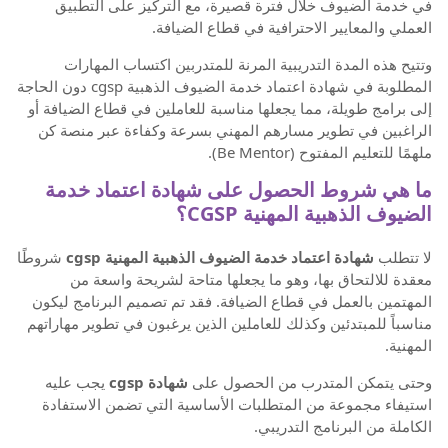
في خدمة الضيوف خلال فترة قصيرة، مع التركيز على التطبيق
العملي والمعايير الاحترافية في قطاع الضيافة.
وتتيح هذه المدة التدريبية المرنة للمتدربين اكتساب المهارات
المطلوبة في شهادة اعتماد خدمة الضيوف الذهبية cgsp دون الحاجة
إلى برامج طويلة، مما يجعلها مناسبة للعاملين في قطاع الضيافة أو
الراغبين في تطوير مسارهم المهني بسرعة وكفاءة عبر منصة كن
ملهمًا للتعليم المفتوح (Be Mentor).
ما هي شروط الحصول على شهادة اعتماد خدمة
الضيوف الذهبية المهنية CGSP؟
لا تتطلب
شهادة اعتماد خدمة الضيوف الذهبية المهنية cgsp
شروطًا
معقدة للالتحاق بها، وهو ما يجعلها متاحة لشريحة واسعة من
المهتمين بالعمل في قطاع الضيافة. فقد تم تصميم البرنامج ليكون
مناسباً للمبتدئين وكذلك للعاملين الذين يرغبون في تطوير مهاراتهم
المهنية.
وحتى يتمكن المتدرب من الحصول على
شهادة cgsp
يجب عليه
استيفاء مجموعة من المتطلبات الأساسية التي تضمن الاستفادة
الكاملة من البرنامج التدريبي.