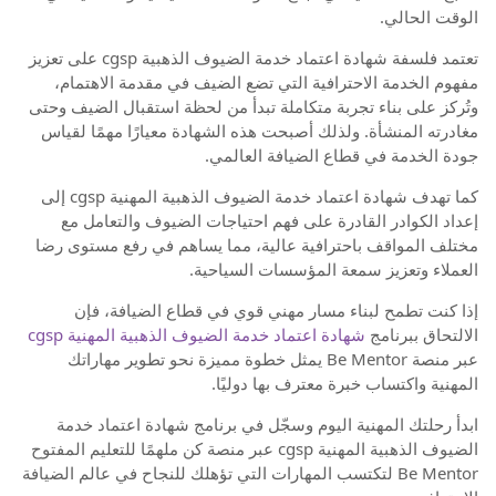
الوقت الحالي.
تعتمد فلسفة شهادة اعتماد خدمة الضيوف الذهبية cgsp على تعزيز
مفهوم الخدمة الاحترافية التي تضع الضيف في مقدمة الاهتمام،
وتُركز على بناء تجربة متكاملة تبدأ من لحظة استقبال الضيف وحتى
مغادرته المنشأة. ولذلك أصبحت هذه الشهادة معيارًا مهمًا لقياس
جودة الخدمة في قطاع الضيافة العالمي.
كما تهدف شهادة اعتماد خدمة الضيوف الذهبية المهنية cgsp إلى
إعداد الكوادر القادرة على فهم احتياجات الضيوف والتعامل مع
مختلف المواقف باحترافية عالية، مما يساهم في رفع مستوى رضا
العملاء وتعزيز سمعة المؤسسات السياحية.
إذا كنت تطمح لبناء مسار مهني قوي في قطاع الضيافة، فإن
الالتحاق ببرنامج
شهادة اعتماد خدمة الضيوف الذهبية المهنية cgsp
عبر منصة Be Mentor يمثل خطوة مميزة نحو تطوير مهاراتك
المهنية واكتساب خبرة معترف بها دوليًا.
ابدأ رحلتك المهنية اليوم وسجّل في برنامج شهادة اعتماد خدمة
الضيوف الذهبية المهنية cgsp عبر منصة كن ملهمًا للتعليم المفتوح
Be Mentor لتكتسب المهارات التي تؤهلك للنجاح في عالم الضيافة