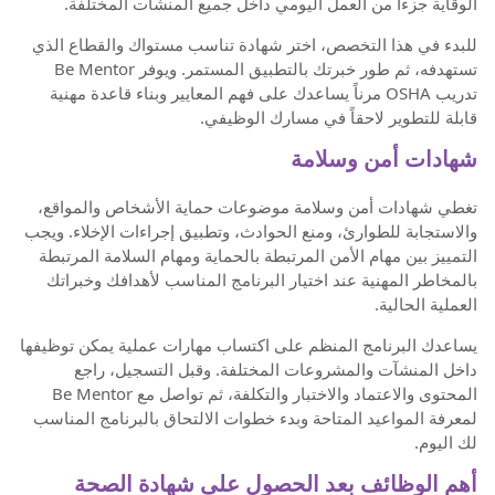
الوقاية جزءاً من العمل اليومي داخل جميع المنشآت المختلفة.
للبدء في هذا التخصص، اختر شهادة تناسب مستواك والقطاع الذي
تستهدفه، ثم طور خبرتك بالتطبيق المستمر. ويوفر Be Mentor
تدريب OSHA مرناً يساعدك على فهم المعايير وبناء قاعدة مهنية
قابلة للتطوير لاحقاً في مسارك الوظيفي.
شهادات أمن وسلامة
تغطي شهادات أمن وسلامة موضوعات حماية الأشخاص والمواقع،
والاستجابة للطوارئ، ومنع الحوادث، وتطبيق إجراءات الإخلاء. ويجب
التمييز بين مهام الأمن المرتبطة بالحماية ومهام السلامة المرتبطة
بالمخاطر المهنية عند اختيار البرنامج المناسب لأهدافك وخبراتك
العملية الحالية.
يساعدك البرنامج المنظم على اكتساب مهارات عملية يمكن توظيفها
داخل المنشآت والمشروعات المختلفة. وقبل التسجيل، راجع
المحتوى والاعتماد والاختبار والتكلفة، ثم تواصل مع Be Mentor
لمعرفة المواعيد المتاحة وبدء خطوات الالتحاق بالبرنامج المناسب
لك اليوم.
أهم الوظائف بعد الحصول على شهادة الصحة