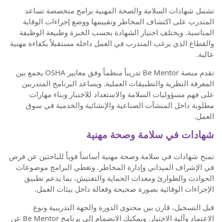
تشمل شهادات السلامة والصحة المهنية برامج متخصصة تساعد
المتدرب على اكتشاف المخاطر وتقييمها ووضع إجراءات الوقاية
المناسبة. ويختلف اختيار الشهادة بحسب الخبرة وطبيعة الوظيفة
والقطاع الذي يرغب المتدرب في العمل داخله مستقبلاً بكفاءة مهنية
عالية.
تقدم منصة Be Mentor تدريباً منظماً وفق معايير OSHA يجمع بين
المعرفة النظرية والتطبيقات العملية. ويساعد البرنامج المتدربين
على فهم مسؤوليات السلامة والاستعداد للاختبار وبناء مهارات
مطلوبة داخل المنشآت الصناعية والإنشائية والخدمية في سوق
العمل.
شهادات في سلامة وصحة مهنية
تمنح شهادات في سلامة وصحة مهنية أساساً قوياً للباحثين عن فرص
في الإشراف الميداني وإدارة المخاطر. وتغطي البرامج موضوعات
الحوادث والطوارئ ومعدات الحماية والتفتيش، بما يدعم تطبيق
الإجراءات الوقائية بصورة صحيحة وفعالة داخل بيئات العمل.
قبل التسجيل، قارن بين محتوى الدورة والجهة التدريبية ونوع
الاعتماد وآلية الاختبار. ويمكنك الانضمام إلى برنامج Be Mentor عن