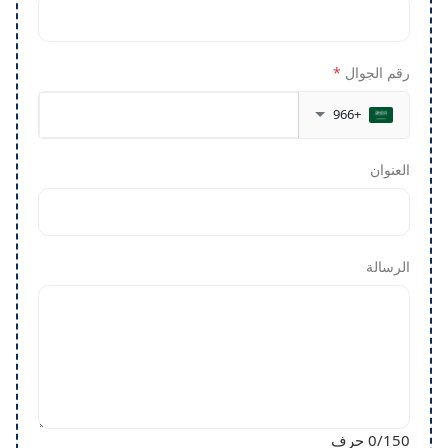
رقم الجوال
*
+966
العنوان
الرسالة
/150 حرف
0