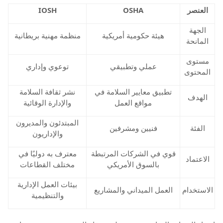
العنصر
OSHA
IOSH
الجهة
هيئة حكومية أمريكية
منظمة مهنية بريطانية
المانحة
مستوى
عملي وتطبيقي
توعوي وإداري
المحتوى
تطبيق معايير السلامة في
نشر ثقافة السلامة
الهدف
مواقع العمل
والإدارة الوقائية
المبتدئون والمديرون
الفئة
فنيين ومشرفين
والإداريون
قوي في الشركات المرتبطة
معترف به دوليًا في
الاعتماد
بالسوق الأمريكي
مختلف القطاعات
بيئات العمل الإدارية
الاستخدام
العمل الميداني والمشاريع
والتنظيمية