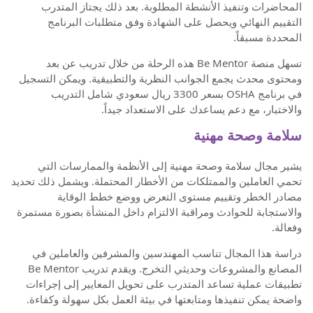
المحاضرات وتنفيذ الأنشطة المطلوبة. بعد ذلك يجتاز المتدرب
التقييم النهائي ويحصل على الشهادة وفق متطلبات البرنامج
المحددة مسبقاً.
تسهل منصة Be Mentor هذه الرحلة من خلال تدريب عن بعد
ومحتوى محدث يجمع الجوانب النظرية والتطبيقية. ويمكن التسجيل
في برنامج OSHA بسعر 3300 ريال سعودي شامل التدريب
والاختبار، مع دعم يساعدك على الاستعداد جيداً.
سلامة وصحة مهنية
يشير مجال سلامة وصحة مهنية إلى الأنظمة والممارسات التي
تحمي العاملين والممتلكات من الأخطار المحتملة. ويشمل ذلك تحديد
مصادر الخطر وتقييم مستوى التعرض ووضع خطط الوقاية
والاستجابة للحوادث ومراقبة الالتزام داخل المنشأة بصورة مستمرة
وفعالة.
دراسة هذا المجال تناسب المهندسين والمشرفين والعاملين في
المصانع والمشروعات وحديثي التخرج. ويقدم تدريب Be Mentor
تطبيقات عملية تساعد المتدرب على تحويل المعايير إلى إجراءات
واضحة يمكن تنفيذها ومتابعتها في بيئة العمل بكل سهولة وكفاءة.