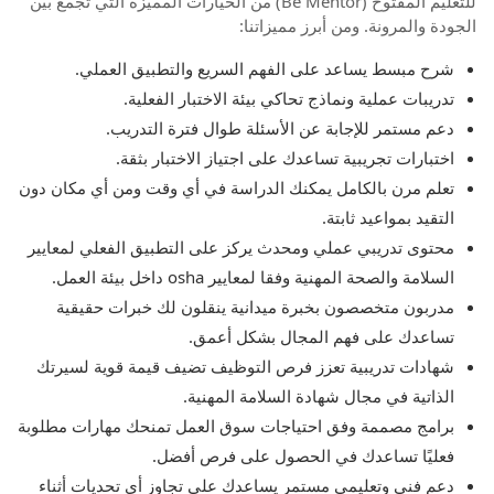
للتعليم المفتوح (Be Mentor) من الخيارات المميزة التي تجمع بين
الجودة والمرونة. ومن أبرز مميزاتنا:
شرح مبسط يساعد على الفهم السريع والتطبيق العملي.
تدريبات عملية ونماذج تحاكي بيئة الاختبار الفعلية.
دعم مستمر للإجابة عن الأسئلة طوال فترة التدريب.
اختبارات تجريبية تساعدك على اجتياز الاختبار بثقة.
تعلم مرن بالكامل يمكنك الدراسة في أي وقت ومن أي مكان دون
التقيد بمواعيد ثابتة.
محتوى تدريبي عملي ومحدث يركز على التطبيق الفعلي لمعايير
السلامة والصحة المهنية وفقا لمعايير osha داخل بيئة العمل.
مدربون متخصصون بخبرة ميدانية ينقلون لك خبرات حقيقية
تساعدك على فهم المجال بشكل أعمق.
شهادات تدريبية تعزز فرص التوظيف تضيف قيمة قوية لسيرتك
الذاتية في مجال شهادة السلامة المهنية.
برامج مصممة وفق احتياجات سوق العمل تمنحك مهارات مطلوبة
فعليًا تساعدك في الحصول على فرص أفضل.
دعم فني وتعليمي مستمر يساعدك على تجاوز أي تحديات أثناء